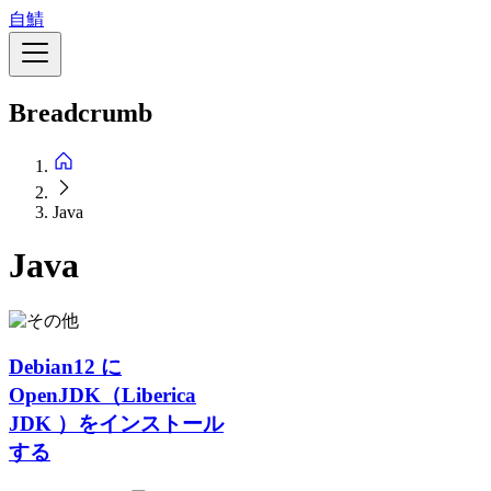
メ
自鯖
イ
ン
コ
Breadcrumb
ン
テ
ン
ツ
に
Java
移
動
Java
Debian12 に
OpenJDK（Liberica
JDK ）をインストール
する