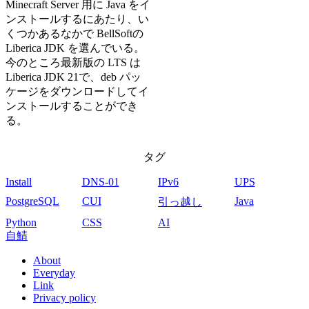
Minecraft Server 用に Java をイ
ンストールするにあたり、い
くつかあるなかで BellSoftの
Liberica JDK を選んでいる。
今のところ最新版の LTS は
Liberica JDK 21で、deb パッ
ケージをダウンロードしてイ
ンストールすることができ
る。
タグ
Install
DNS-01
IPv6
UPS
PostgreSQL
CUI
Java
引っ越し
Python
CSS
AI
自鯖
About
Everyday
フ
Link
Privacy policy
ッ