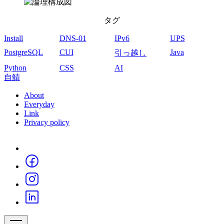
タグ
Install
DNS-01
IPv6
UPS
PostgreSQL
CUI
Java
引っ越し
Python
CSS
AI
自鯖
About
Everyday
フ
Link
Privacy policy
ッ
タ
Social
ー