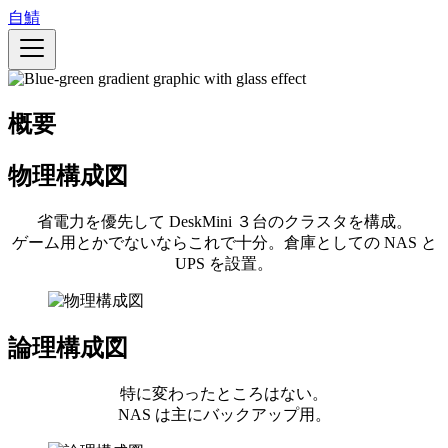
メ
自鯖
イ
ン
コ
ン
概要
テ
ン
ツ
物理構成図
に
移
省電力を優先して DeskMini ３台のクラスタを構成。
動
ゲーム用とかでないならこれで十分。倉庫としての NAS と
UPS を設置。
論理構成図
特に変わったところはない。
NAS は主にバックアップ用。