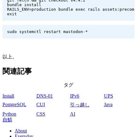
git fetch && git checkout v4.4.2

bundle install

RAILS_ENV=production bundle exec rails assets:precompi
exit
sudo systemctl restart mastodon-* 
以上。
関連記事
タグ
Install
DNS-01
IPv6
UPS
PostgreSQL
CUI
Java
引っ越し
Python
CSS
AI
自鯖
About
Everyday