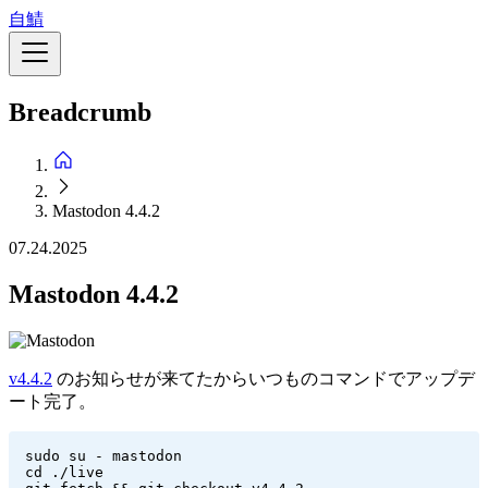
メ
自鯖
イ
ン
コ
Breadcrumb
ン
テ
ン
ツ
に
Mastodon 4.4.2
移
07.24.2025
動
Mastodon 4.4.2
v4.4.2
のお知らせが来てたからいつものコマンドでアップデ
ート完了。
sudo su - mastodon

cd ./live
