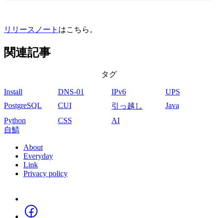
リリースノート
はこちら。
関連記事
タグ
Install
DNS-01
IPv6
UPS
PostgreSQL
CUI
Java
引っ越し
Python
CSS
AI
自鯖
About
Everyday
フ
Link
Privacy policy
ッ
タ
Social
ー