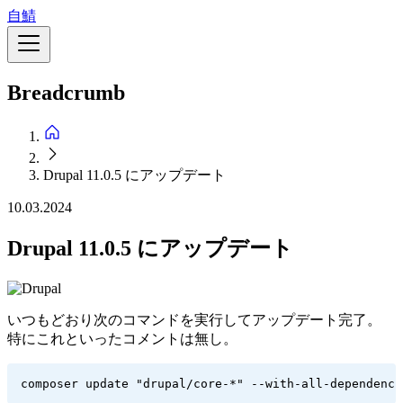
メ
自鯖
イ
ン
コ
Breadcrumb
ン
テ
ン
ツ
に
Drupal 11.0.5 にアップデート
移
動
10.03.2024
Drupal 11.0.5 にアップデート
いつもどおり次のコマンドを実行してアップデート完了。
特にこれといったコメントは無し。
composer update "drupal/core-*" --with-all-dependenci